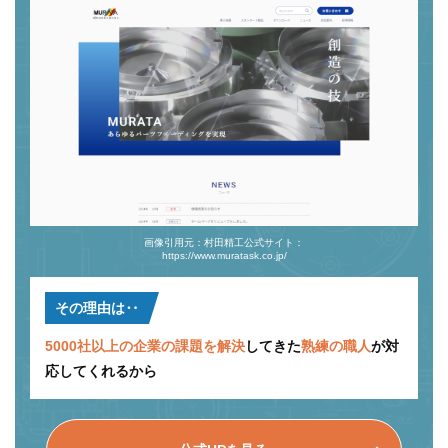
画像引用元：村田精工公式サイト：
https://www.muratask.co.jp/
その理由は‥
5000社以上の企業の課題を解決
してきた
熟練の職人
が対
応してくれるから