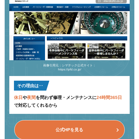
画像引用元：シマテック公式サイト：
https://pfd.co.jp/
その理由は‥
休日
や
夜間
を問わず修理・メンテナンスに
24時間365日
で対応してくれるから
公式HPを見る