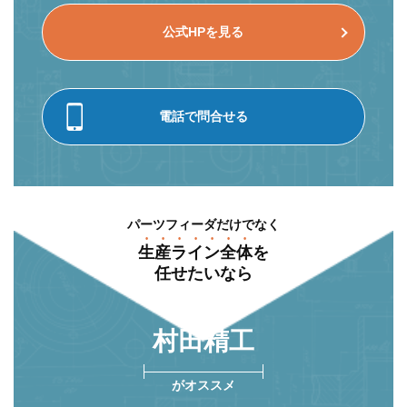
公式HPを見る
電話で問合せる
パーツフィーダだけでなく
⽣産ライン全体
を
任せたいなら
村⽥精⼯
がオススメ