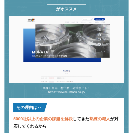
がオススメ
画像引用元：村田精工公式サイト：
https://www.muratask.co.jp/
その理由は‥
5000社以上の企業の課題を解決
してきた
熟練の職人
が対
応してくれるから