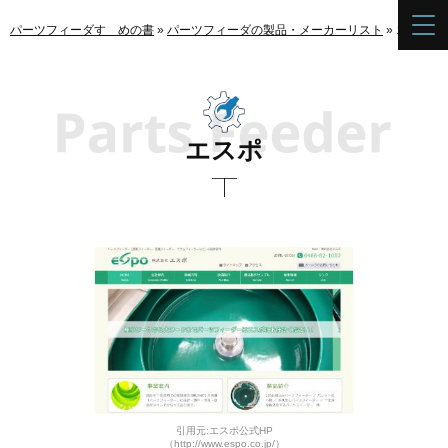
パーツフィーダすゝめの書
»
パーツフィーダの製品・メーカーリスト
»
エスポ
エスポ
引用元:エスポ公式HP
（http://www.espo.co.jp/）