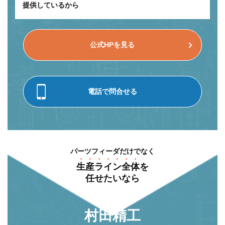
提供しているから
公式HPを見る
電話で問合せる
パーツフィーダだけでなく
⽣産ライン全体
を
任せたいなら
村⽥精⼯