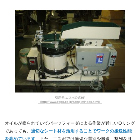
引用元:エスポ公式HP
（http://www.espo.co.jp/sample/index.html）
オイルが塗られていてパーツフィーダによる作業が難しいOリング
であっても、
適切なシート材を活用することでワークの搬送性能
を高めています
。また、エスポでは適切な選別や搬送、整列を目