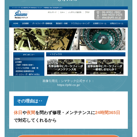
画像引用元：シマテック公式サイト：
https://pfd.co.jp/
その理由は‥
休日
や
夜間
を問わず修理・メンテナンスに
24時間365日
で対応してくれるから