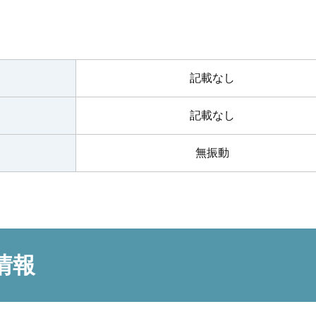
記載なし
記載なし
無振動
情報