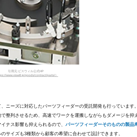
引用元:ビスウィル公式HP
ps://www.viswill.jp/goods/contract/parts/）
て、ニーズに対応したパーツフィーダーの受託開発も行っています
動で整列させるため、高速でワークを運搬しながらもダメージを抑
マイナス影響も抑えられるので、
パーツフィーダーそのものの製品
ルのサイズも3種類から顧客の希望に合わせて設計できます。