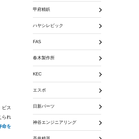
甲府精鋲
ハヤシレピック
FAS
春木製作所
KEC
エスポ
日新パーツ
。ビス
えられ
神谷エンジニアリング
寿命を
高井精器