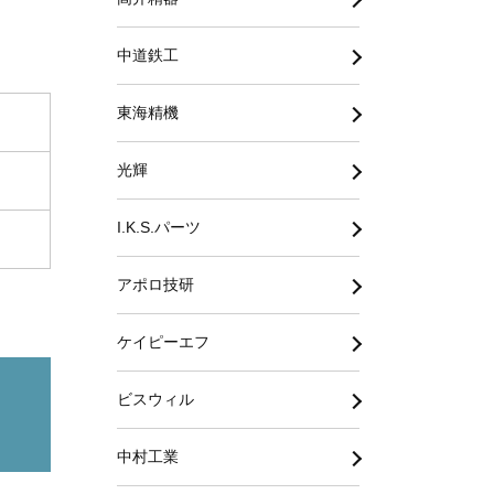
中道鉄工
東海精機
光輝
I.K.S.パーツ
アポロ技研
ケイピーエフ
ビスウィル
中村工業