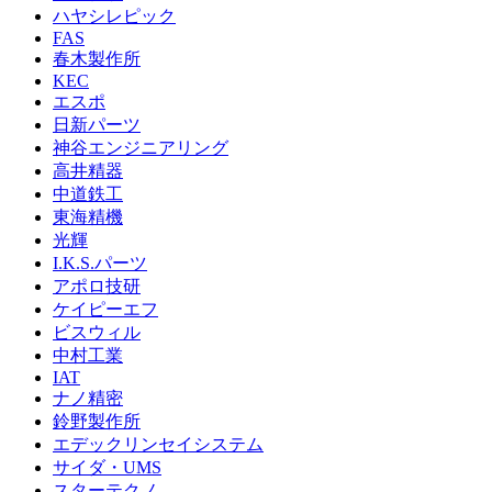
ハヤシレピック
FAS
春木製作所
KEC
エスポ
日新パーツ
神谷エンジニアリング
高井精器
中道鉄工
東海精機
光輝
I.K.S.パーツ
アポロ技研
ケイピーエフ
ビスウィル
中村工業
IAT
ナノ精密
鈴野製作所
エデックリンセイシステム
サイダ・UMS
スターテクノ