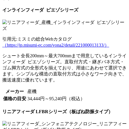
インラインフィーダ ピエゾシリーズ
引用元:ミスミの総合Webカタログ
（https://jp.misumi-ec.com/vona2/detail/221000013133/）
シュート全長200mm～最大700mmまで用意しているインライ
ンフィーダ ピエゾシリーズ。直取付方式・継ぎバネ方式・
ゴム脚方式の全形式を揃えており、用途にあわせて選択でき
ます。シンプルな構造の直取付方式は小さなワーク向きで、
搬送速度に優れています。
メーカー
産機
価格の目安
34,444円～95,240円（税込）
リニアフィーダ LFBRシリーズ（板ばね防振タイプ）