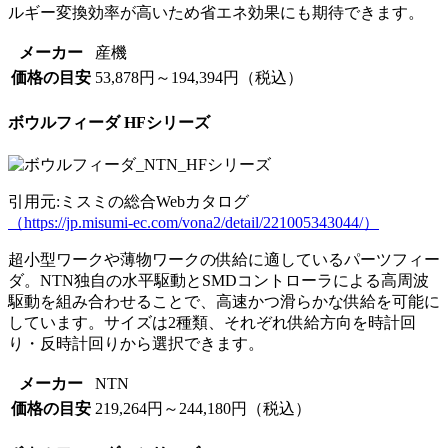
ルギー変換効率が高いため省エネ効果にも期待できます。
メーカー
産機
価格の目安
53,878円～194,394円（税込）
ボウルフィーダ HFシリーズ
引用元:ミスミの総合Webカタログ
（https://jp.misumi-ec.com/vona2/detail/221005343044/）
超小型ワークや薄物ワークの供給に適しているパーツフィー
ダ。NTN独自の水平駆動とSMDコントローラによる高周波
駆動を組み合わせることで、高速かつ滑らかな供給を可能に
しています。サイズは2種類、それぞれ供給方向を時計回
り・反時計回りから選択できます。
メーカー
NTN
価格の目安
219,264円～244,180円（税込）