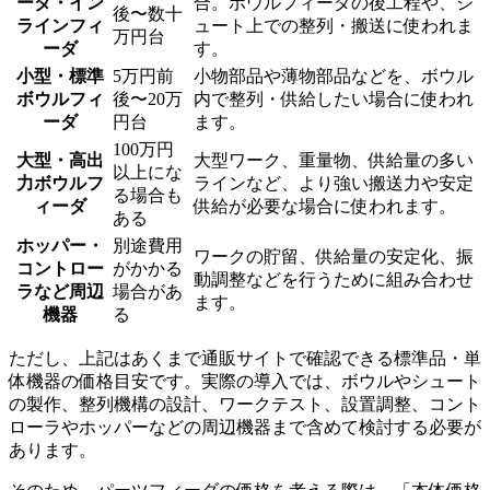
ーダ・イン
合。ボウルフィーダの後工程や、シ
後〜数十
ラインフィ
ュート上での整列・搬送に使われま
万円台
ーダ
す。
小型・標準
5万円前
小物部品や薄物部品などを、ボウル
ボウルフィ
後〜20万
内で整列・供給したい場合に使われ
ーダ
円台
ます。
100万円
大型・高出
大型ワーク、重量物、供給量の多い
以上にな
力ボウルフ
ラインなど、より強い搬送力や安定
る場合も
ィーダ
供給が必要な場合に使われます。
ある
ホッパー・
別途費用
ワークの貯留、供給量の安定化、振
コントロー
がかかる
動調整などを行うために組み合わせ
ラなど周辺
場合があ
ます。
機器
る
ただし、上記はあくまで通販サイトで確認できる標準品・単
体機器の価格目安です。実際の導入では、ボウルやシュート
の製作、整列機構の設計、ワークテスト、設置調整、コント
ローラやホッパーなどの周辺機器まで含めて検討する必要が
あります。