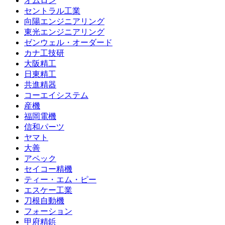
オムロン
セントラル工業
向陽エンジニアリング
東光エンジニアリング
ゼンウェル・オーダード
カナ工技研
大阪精工
日東精工
共進精器
コーエイシステム
産機
福岡電機
信和パーツ
ヤマト
大善
アペック
セイコー精機
ティー・エム・ピー
エスケー工業
刀根自動機
フォーション
甲府精鋲