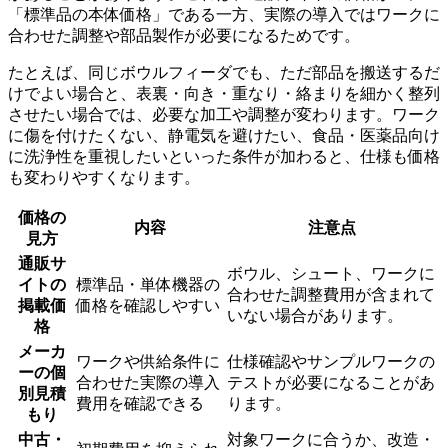
「標準品の本体価格」である一方、実際の導入ではワークに
合わせた調整や部品製作が必要になるためです。
たとえば、同じボウルフィーダでも、ただ部品を搬送するだ
けでよい場合と、表裏・向き・重なり・絡まりを細かく整列
させたい場合では、必要な加工や調整が変わります。ワーク
に傷を付けたくない、静電気を避けたい、食品・医薬品向け
に洗浄性を重視したいといった条件が加わると、仕様も価格
も変わりやすくなります。
価格の
内容
注意点
見方
通販サ
ボウル、シュート、ワークに
イトの
標準品・単体機器の
合わせた調整費用が含まれて
掲載価
価格を確認しやすい
いない場合があります。
格
メーカ
ワークや供給条件に
仕様確認やサンプルワークの
ーの個
合わせた実際の導入
テストが必要になることがあ
別見積
費用を確認できる
ります。
もり
中古・
対象ワークに合うか、改造・