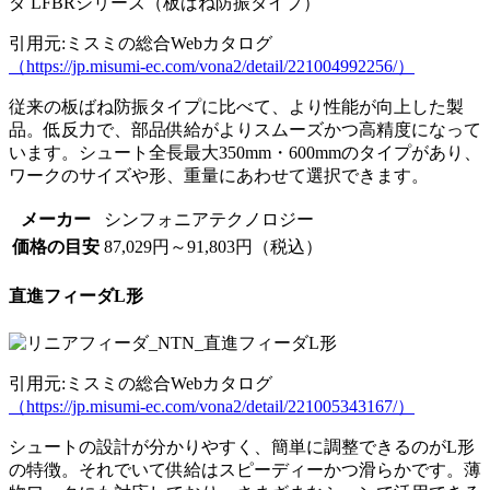
引用元:ミスミの総合Webカタログ
（https://jp.misumi-ec.com/vona2/detail/221004992256/）
従来の板ばね防振タイプに比べて、より性能が向上した製
品。低反力で、部品供給がよりスムーズかつ高精度になって
います。シュート全長最大350mm・600mmのタイプがあり、
ワークのサイズや形、重量にあわせて選択できます。
メーカー
シンフォニアテクノロジー
価格の目安
87,029円～91,803円（税込）
直進フィーダL形
引用元:ミスミの総合Webカタログ
（https://jp.misumi-ec.com/vona2/detail/221005343167/）
シュートの設計が分かりやすく、簡単に調整できるのがL形
の特徴。それでいて供給はスピーディーかつ滑らかです。薄