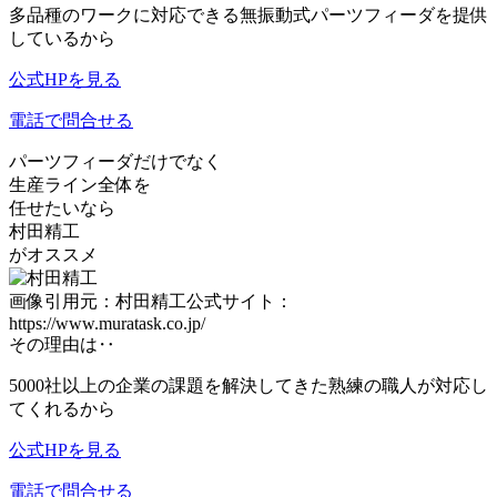
多品種のワークに対応できる
無振動式パーツフィーダを提供
しているから
公式HPを見る
電話で問合せる
パーツフィーダだけでなく
⽣産ライン全体
を
任せたいなら
村⽥精⼯
がオススメ
画像引用元：村田精工公式サイト：
https://www.muratask.co.jp/
その理由は‥
5000社以上の企業の課題を解決
してきた
熟練の職人
が対応し
てくれるから
公式HPを見る
電話で問合せる