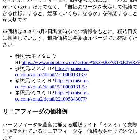
そのため、パーツフィーダの価格を考える際は、「本体価格
がいくらか」だけでなく、「自社のワークを安定して供給で
きる仕様にすると、総額でいくらになるか」を確認すること
が大切です。
※価格は2026年6月3日調査時点での情報をもとに、税込目安
に換算しています。最新価格は各参照元ページでご確認くだ
さい。
参照元:モノタロウ
HP
https://www.monotaro.com/k/store/%E3%83%9
参照元:ミスミ HP
https://jp.misumi-
ec.com/vona2/detail/221000013133/
参照元:ミスミ HP
https://jp.misumi-
ec.com/vona2/detail/221000013122/
参照元:ミスミ HP
https://jp.misumi-
ec.com/vona2/detail/221005343077/
リニアフィーダの価格例
パーツフィーダを豊富に揃える通販サイト「ミスミ」で実際
に販売されているリニアフィーダを、価格もあわせて紹介し
ます。