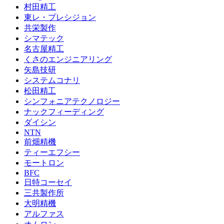
村田精工
東レ・プレシジョン
共栄製作
シマテック
名古屋精工
くさのエンジニアリング
矢島技研
システムコナリ
松田精工
シンフォニアテクノロジー
ナックフィーディング
ダイシン
NTN
前畑精機
ティーエフシー
モートロン
BFC
日特コーセイ
三共製作所
大明精機
アルファス