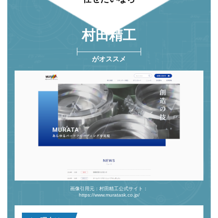
村⽥精⼯
がオススメ
画像引用元：村田精工公式サイト：
https://www.muratask.co.jp/