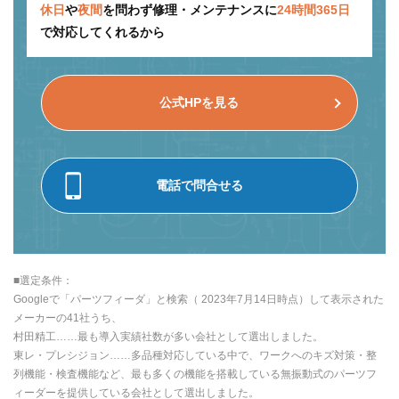
休日
や
夜間
を問わず修理・メンテナンスに
24時間365日
で対応してくれるから
公式HPを見る
電話で問合せる
■選定条件：
Googleで「パーツフィーダ」と検索（ 2023年7月14日時点）して表示された
メーカーの41社うち、
村田精工……最も導入実績社数が多い会社として選出しました。
東レ・プレシジョン……多品種対応している中で、ワークへのキズ対策・整
列機能・検査機能など、最も多くの機能を搭載している無振動式のパーツフ
ィーダーを提供している会社として選出しました。