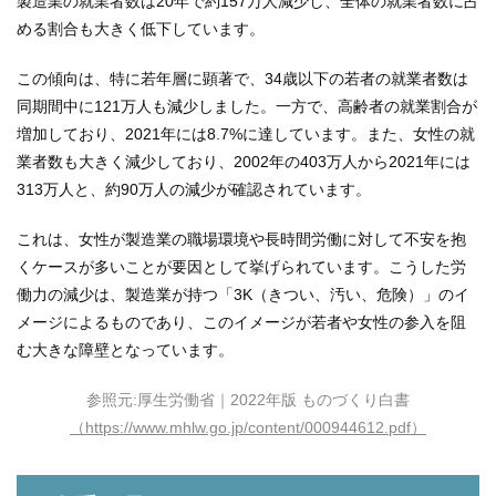
製造業の就業者数は20年で約157万人減少し、全体の就業者数に占
める割合も大きく低下しています。
この傾向は、特に若年層に顕著で、34歳以下の若者の就業者数は
同期間中に121万人も減少しました。一方で、高齢者の就業割合が
増加しており、2021年には8.7%に達しています。また、女性の就
業者数も大きく減少しており、2002年の403万人から2021年には
313万人と、約90万人の減少が確認されています。
これは、女性が製造業の職場環境や長時間労働に対して不安を抱
くケースが多いことが要因として挙げられています。こうした労
働力の減少は、製造業が持つ「3K（きつい、汚い、危険）」のイ
メージによるものであり、このイメージが若者や女性の参入を阻
む大きな障壁となっています。
参照元:厚生労働省｜2022年版 ものづくり白書
（https://www.mhlw.go.jp/content/000944612.pdf）