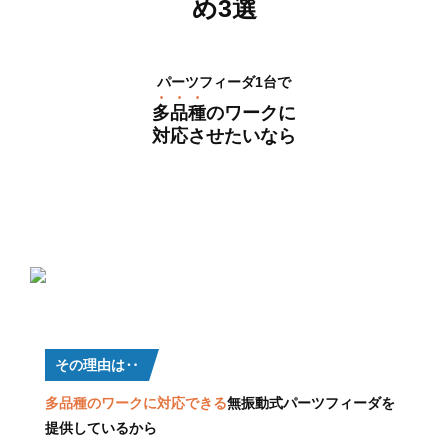
め3選
パーツフィーダ1台で
多品種
のワークに
対応させたいなら
東レ・プレシジョン
がオススメ
画像引用元：東レ・プレシジョン公式サイト：
https://www.tpc.toray/
その理由は‥
多品種のワークに対応できる
無振動式パーツフィーダを
提供しているから