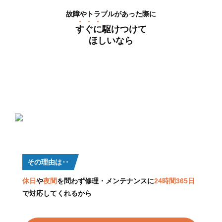
故障やトラブルがあった際に
すぐに
駆けつけて
ほしいなら
シマテック
がオススメ
画像引用元：シマテック公式サイト：
https://pfd.co.jp/
その理由は‥
休日
や
夜間
を問わず修理・メンテナンスに
24時間365日
で対応してくれるから