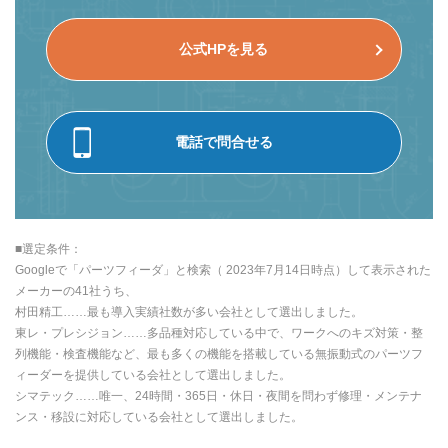
公式HPを見る
電話で問合せる
■選定条件：
Googleで「パーツフィーダ」と検索（ 2023年7月14日時点）して表示された
メーカーの41社うち、
村田精工……最も導入実績社数が多い会社として選出しました。
東レ・プレシジョン……多品種対応している中で、ワークへのキズ対策・整
列機能・検査機能など、最も多くの機能を搭載している無振動式のパーツフ
ィーダーを提供している会社として選出しました。
シマテック……唯一、24時間・365日・休日・夜間を問わず修理・メンテナ
ンス・移設に対応している会社として選出しました。