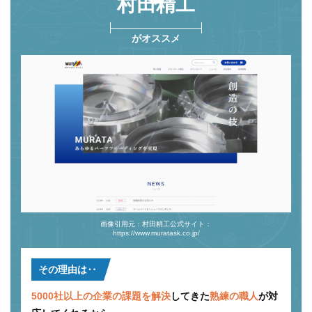
村⽥精⼯
がオススメ
画像引用元：村田精工公式サイト：
https://www.muratask.co.jp/
その理由は‥
5000社以上の企業の課題を解決
してきた
熟練の職人
が対