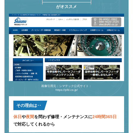
がオススメ
画像引用元：シマテック公式サイト：
https://pfd.co.jp/
その理由は‥
休日
や
夜間
を問わず修理・メンテナンスに
24時間365日
で対応してくれるから