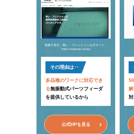
画像引用元：東レ・プレシジョン公式サイト：
https://www.tpc.toray/
その理由は‥
多品種のワークに対応でき
5
る
無振動式パーツフィーダ
解
を提供しているから
対
公式HPを見る