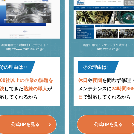
画像引用元：村田精工公式サイト：
画像引用元：シマテック公式サイト：
https://www.muratask.co.jp/
https://pfd.co.jp/
その理由は‥
その理由は‥
000社以上の企業の課題を
休日
や
夜間
を問わず修理
決
してきた
熟練の職人
が
メンテナンスに
24時間36
応してくれるから
日
で対応してくれるから
公式HPを見る
公式HPを見る