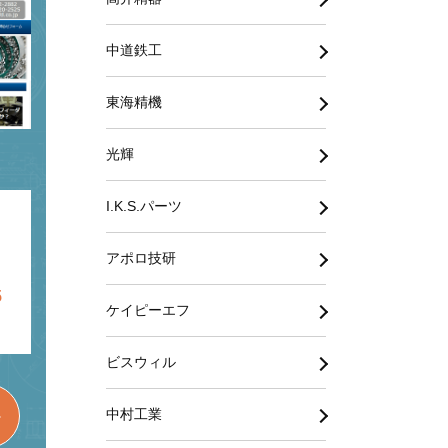
中道鉄工
東海精機
光輝
I.K.S.パーツ
アポロ技研
・
5
ケイピーエフ
ビスウィル
中村工業