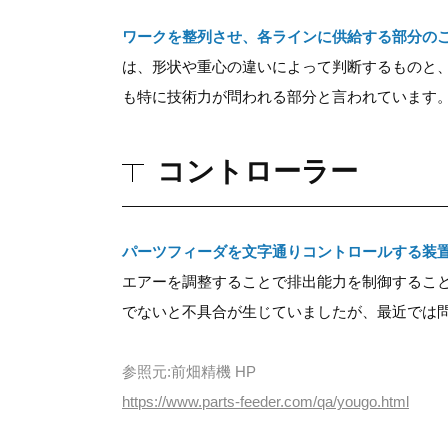
ワークを整列させ、各ラインに供給する部分の
は、形状や重心の違いによって判断するものと
も特に技術力が問われる部分と言われています
コントローラー
パーツフィーダを文字通りコントロールする装
エアーを調整することで排出能力を制御するこ
でないと不具合が生じていましたが、最近では
参照元:前畑精機 HP
https://www.parts-feeder.com/qa/yougo.html