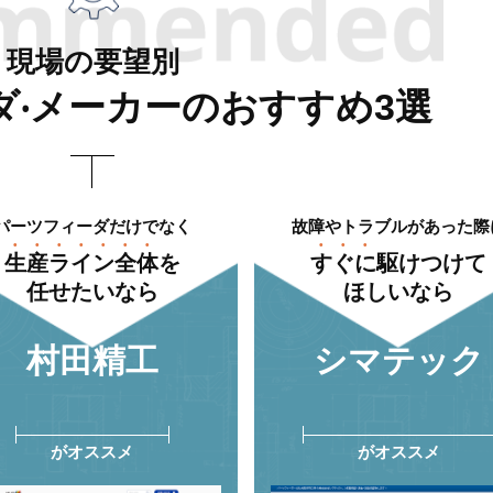
現場の要望別
ダ‧メーカーのおすすめ3選
パーツフィーダだけでなく
故障やトラブルがあった際
⽣産ライン全体
を
すぐに
駆けつけて
任せたいなら
ほしいなら
村⽥精⼯
シマテック
がオススメ
がオススメ