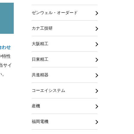
ゼンウェル・オーダード
カナ工技研
大阪精工
合わせ
や特性
日東精工
当サイ
い。
共進精器
コーエイシステム
産機
福岡電機