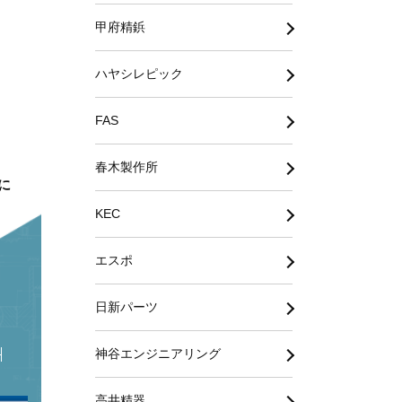
甲府精鋲
ハヤシレピック
FAS
春木製作所
に
KEC
エスポ
日新パーツ
神谷エンジニアリング
高井精器