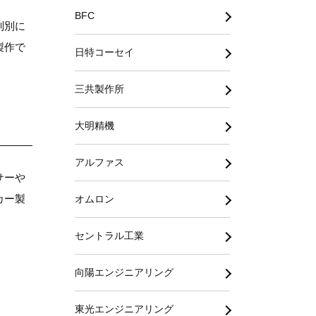
BFC
判別に
製作で
日特コーセイ
三共製作所
大明精機
アルファス
サーや
カー製
オムロン
セントラル工業
向陽エンジニアリング
東光エンジニアリング