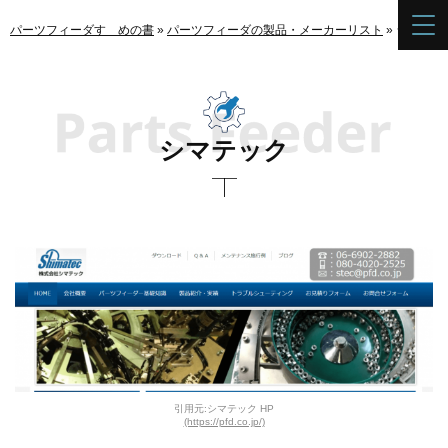
パーツフィーダすゝめの書
»
パーツフィーダの製品・メーカーリスト
»
シマテッ
シマテック
引用元:シマテック HP
(https://pfd.co.jp/)