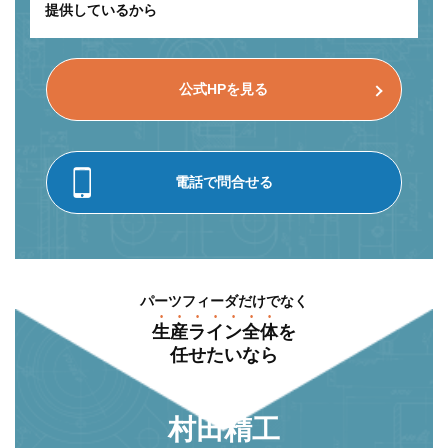
提供しているから
公式HPを見る
電話で問合せる
パーツフィーダだけでなく
⽣産ライン全体
を
任せたいなら
村⽥精⼯