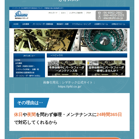
画像引用元：シマテック公式サイト：
https://pfd.co.jp/
その理由は‥
休日
や
夜間
を問わず修理・メンテナンスに
24時間365日
で対応してくれるから