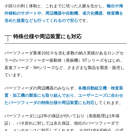
小回りの利く体制と、これまでに培った人脈を生かし、
輸出や海
外移転のサポートや、周辺機器や自動機、省力化機器、検査機を
含めた提案なども行ってくれるので安心
です。
特殊仕様や周辺装置にも対応
パーツフィーダ業者10社※を含む多数の納入実績があるロングセ
ラーのパーツフィーダー振動体（発振機）STシリーズをはじめ、
直進フィーダ・SHシリーズなど、さまざまな製品を製造・販売し
ています。
パーツフィーダの周辺機器のみならず、
各種自動組立機・検査装
置・加工機の製造にも取り組んでおり、ユーザーニーズに合わせ
たパーツフィーダの特殊仕様や周辺装置にも対応
してくれます。
パーツフィーダには2年の保証が付いており（表面処理は1年保
証）、バネ折れに対しては永久保証。他社のパーツフィーダで
も、メンテナンスに対応してくれます。 ※2021年6月時点、公式