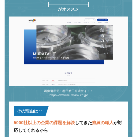
がオススメ
画像引用元：村田精工公式サイト：
https://www.muratask.co.jp/
その理由は‥
5000社以上の企業の課題を解決
してきた
熟練の職人
が対
応してくれるから