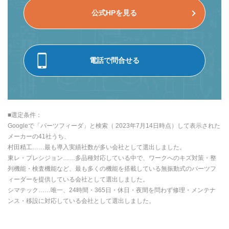
公式HPを見る
電話で問合せる
■選定条件：
Googleで「パーツフィーダ」と検索（ 2023年7月14日時点）して表示された
メーカーの41社うち、
村田精工……最も導入実績社数が多い会社として選出しました。
東レ・プレシジョン……多品種対応している中で、ワークへのキズ対策・整
列機能・検査機能など、最も多くの機能を搭載している無振動式のパーツフ
ィーダーを提供している会社として選出しました。
シマテック……唯一、24時間・365日・休日・夜間を問わず修理・メンテナ
ンス・移設に対応している会社として選出しました。