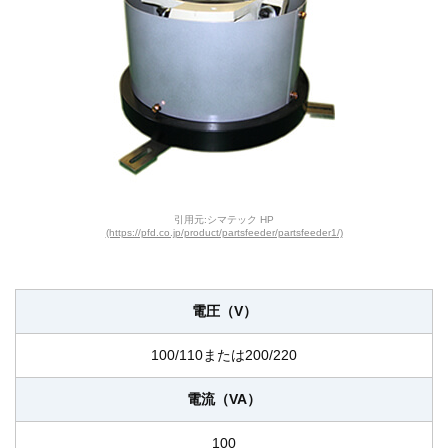
引用元:シマテック HP
(https://pfd.co.jp/product/partsfeeder/partsfeeder1/)
電圧（V）
100/110または200/220
電流（VA）
100