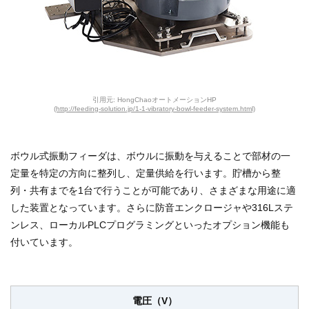
引用元: HongChaoオートメーションHP
(http://feeding-solution.jp/1-1-vibratory-bowl-feeder-system.html)
ボウル式振動フィーダは、ボウルに振動を与えることで部材の一
定量を特定の方向に整列し、定量供給を行います。貯槽から整
列・共有までを1台で行うことが可能であり、さまざまな用途に適
した装置となっています。さらに防音エンクロージャや316Lステ
ンレス、ローカルPLCプログラミングといったオプション機能も
付いています。
電圧（V）