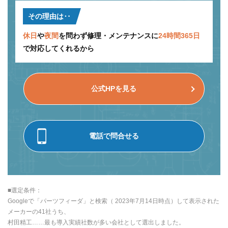
その理由は‥
休日
や
夜間
を問わず修理・メンテナンスに
24時間365日
で対応してくれるから
公式HPを見る
電話で問合せる
■選定条件：
Googleで「パーツフィーダ」と検索（ 2023年7月14日時点）して表示された
メーカーの41社うち、
村田精工……最も導入実績社数が多い会社として選出しました。