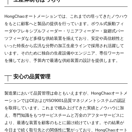
HongChaoオートメーションでは、これまでの培ってきたノウハウ
をもとに顧客へと製品の提供を行っています。ボウル式振動フィ
ーダやフレキシブルフィーダー・リニアフィーダー・旋廻式パー
ツフィーダなど多様な供給装置を揃えており、安定や高信頼性と
いった特長から広汎な分野の加工生産ラインで採用され活躍して
います。そのために独自の生産設備やエンジニア、専任ワーカー
を擁しており、予算内で最適な供給装置の設計を提供します。
安心の品質管理
製造業において品質管理は命ともいえますが、HongChaoオートメ
ーションではCEおよびISO9001品質マネジメントシステムの認証
を取得しています。これまで積み上げてきた実績とノウハウに加
え、専門知識をもつサービスチームと万全のアフターサービスに
より、最適な装置を顧客のもとに届け続けています。その結果が
今日まで続く取引先との関係性に繋がっており、HongChaoオート