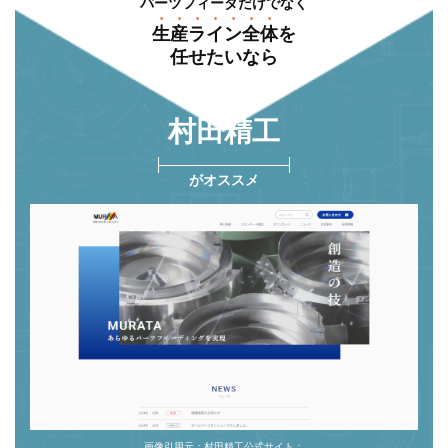
パーツフィーダだけでなく
⽣産ライン全体
を
任せたいなら
村⽥精⼯
がオススメ
画像引用元：村田精工公式サイト：