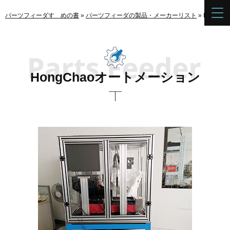
パーツフィーダすゝめの書
»
パーツフィーダの製品・メーカーリスト
»
HongC
HongChaoオートメーション