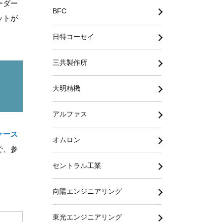
ーダー
BFC
ットが
日特コーセイ
三共製作所
大明精機
アルファス
ケース
オムロン
で、参
セントラル工業
向陽エンジニアリング
東光エンジニアリング