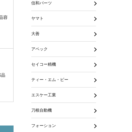
信和パーツ
品容
ヤマト
大善
アペック
セイコー精機
部品
ティー・エム・ピー
エスケー工業
刀根自動機
フォーション