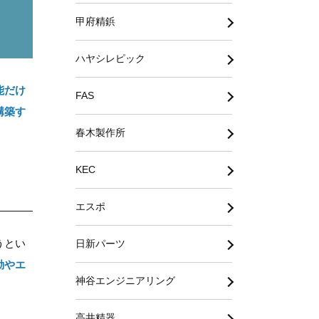
甲府精鋲
ハヤシレピック
能だけ
FAS
構築す
春木製作所
KEC
エスポ
うとい
日新パーツ
動やエ
神谷エンジニアリング
高井精器