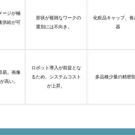
メージが極
形状が複雑なワークの
化粧品キャップ、食
速供給が可
選別には不向き。
器
ロボット導入が前提とな
容易。画像
るため、システムコスト
多品種少量の精密
が高い。
が上昇。