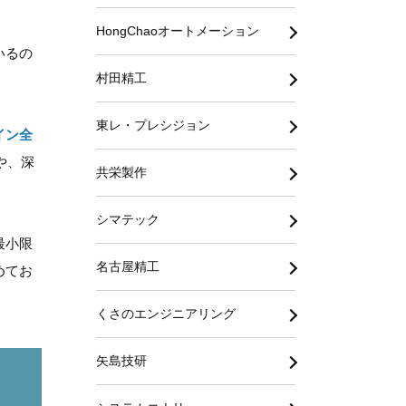
HongChaoオートメーション
いるの
村田精工
東レ・プレシジョン
イン全
や、深
共栄製作
シマテック
最小限
名古屋精工
めてお
くさのエンジニアリング
矢島技研