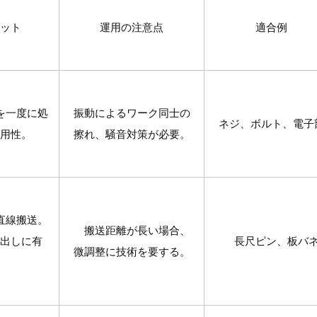
ット
運用の注意点
適合例
を一度に処
振動によるワーク同士の
ネジ、ボルト、電子
汎用性。
擦れ、騒音対策が必要。
直線搬送。
搬送距離が長い場合、
出しに有
長尺ピン、板バ
微調整に技術を要する。