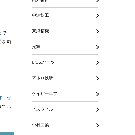
中道鉄工
東海精機
と
で
荷を均
光輝
I.K.S.パーツ
アポロ技研
ケイピーエフ
は、セ
れてい
ビスウィル
中村工業